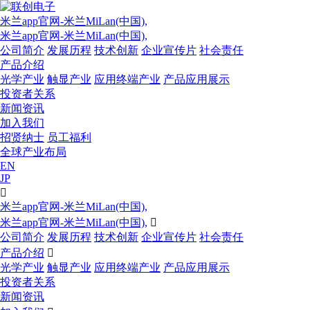
米兰app官网-米兰MiLan(中国),
米兰app官网-米兰MiLan(中国),
公司简介
发展历程
技术创新
企业宣传片
社会责任
产品介绍
光学产业
触显产业
应用终端产业
产品应用展示
投资者关系
新闻资讯
加入我们
招贤纳士
员工福利
全球产业布局
EN
JP

米兰app官网-米兰MiLan(中国),
米兰app官网-米兰MiLan(中国),

公司简介
发展历程
技术创新
企业宣传片
社会责任
产品介绍

光学产业
触显产业
应用终端产业
产品应用展示
投资者关系
新闻资讯