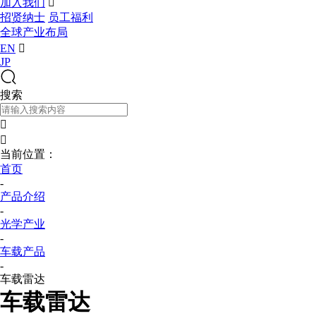
加入我们

招贤纳士
员工福利
全球产业布局
EN

JP
搜索


当前位置：
首页
-
产品介绍
-
光学产业
-
车载产品
-
车载雷达
车载雷达