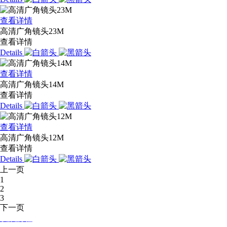
查看详情
高清广角镜头23M
查看详情
Details
查看详情
高清广角镜头14M
查看详情
Details
查看详情
高清广角镜头12M
查看详情
Details
上一页
1
2
3
下一页
发展历程