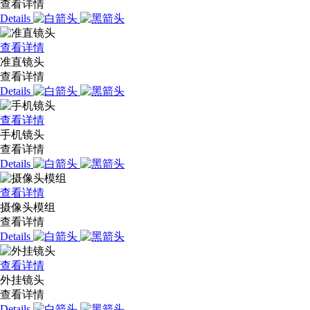
查看详情
Details
查看详情
准直镜头
查看详情
Details
查看详情
手机镜头
查看详情
Details
查看详情
摄像头模组
查看详情
Details
查看详情
外挂镜头
查看详情
Details