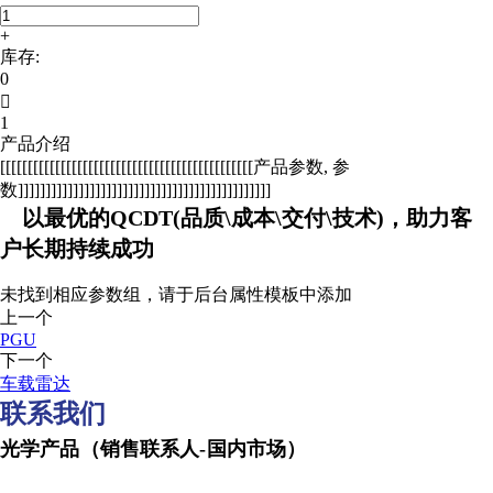
+
库存:
0

1
产品介绍
[[[[[[[[[[[[[[[[[[[[[[[[[[[[[[[[[[[[[[[[[[[[[[产品参数, 参
数]]]]]]]]]]]]]]]]]]]]]]]]]]]]]]]]]]]]]]]]]]]]]]
以最优的QCDT(品质\成本\交付\技术)，助力客
户长期持续成功
未找到相应参数组，请于后台属性模板中添加
上一个
PGU
下一个
车载雷达
联系我们
光学产品（销售联系人-国内市场）