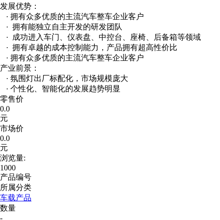
发展优势：
· 拥有众多优质的主流汽车整车企业客户
· 拥有能独立自主开发的研发团队
· 成功进入车门、仪表盘、中控台、座椅、后备箱等领域
· 拥有卓越的成本控制能力，产品拥有超高性价比
· 拥有众多优质的主流汽车整车企业客户
产业前景：
· 氛围灯出厂标配化，市场规模庞大
· 个性化、智能化的发展趋势明显
零售价
0.0
元
市场价
0.0
元
浏览量:
1000
产品编号
所属分类
车载产品
数量
-