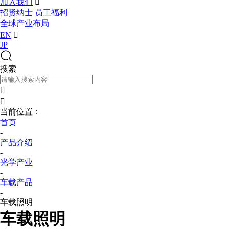
加入我们

招贤纳士
员工福利
全球产业布局
EN

JP
搜索


当前位置：
首页
-
产品介绍
-
光学产业
-
车载产品
-
车载照明
车载照明