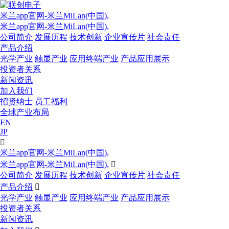
米兰app官网-米兰MiLan(中国),
米兰app官网-米兰MiLan(中国),
公司简介
发展历程
技术创新
企业宣传片
社会责任
产品介绍
光学产业
触显产业
应用终端产业
产品应用展示
投资者关系
新闻资讯
加入我们
招贤纳士
员工福利
全球产业布局
EN
JP

米兰app官网-米兰MiLan(中国),
米兰app官网-米兰MiLan(中国),

公司简介
发展历程
技术创新
企业宣传片
社会责任
产品介绍

光学产业
触显产业
应用终端产业
产品应用展示
投资者关系
新闻资讯